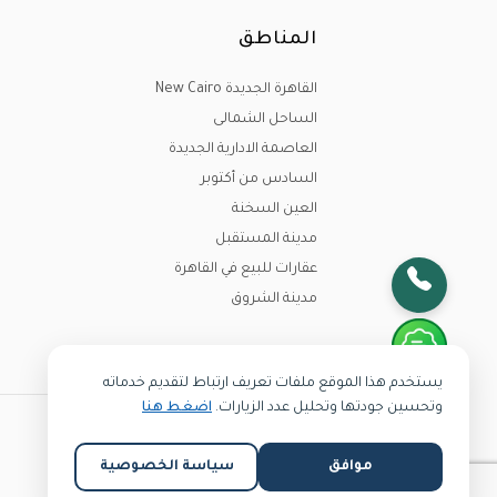
مشروعات إسكان إجتماعي - مشروعات الإسكان 
المناطق
السكنية و خلق فرص كبيرة إستثمارية لزيادة ال
يساهم ايضا نشاط تطوير و إقامة المشروعات في ز
القاهرة الجديدة New Cairo
الساحل الشمالى
لدينا أكثر من 270 مشروع في كل مح
العاصمة الادارية الجديدة
بمجهودات و معايير تضاهي المشروعات العقارية
السادس من أكتوبر
كبيرة في عالم التطوير العقاري و إقامة المشروع
العين السخنة
مدينة المستقبل
الذي قام بتشجيع العالم و المعنيين بالتطوير ال
عقارات للبيع في القاهرة
أصبحت الواجهة المثالية والموقع الأميز
مدينة الشروق
و لذلك نحن في إنلاند نعمل جاهدين لتوصيل خبرت
الأكثر بحثا
يستخدم هذا الموقع ملفات تعريف ارتباط لتقديم خدماته
وتحسين جودتها وتحليل عدد الزيارات.
اضغط هنا
Copyright @2024
موافق
سياسة الخصوصية
Inland.