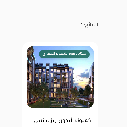
النتائج:
1
ستايل هوم للتطوير العقاري
كمبوند أيكون ريزيدنس