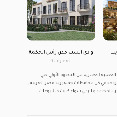
سيتي ستارز بارك ستريت
وادي ايست مدن 
القاهرة الجديدة
0 العقارا
0 العقارات
العملية العقارية من الخطوة الأولي حتي
مطروحة في كل محافظات جمهورية مصر العربية ,
ز بالفخامة و الرقي سواء كانت مشروعات
ات و الإشراف علي تنفيذها بإختلاف أنماطها (