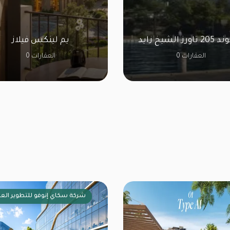
الحكمة
كمبوند 205 تاورز الشيخ زايد
0 العقارات
لز للتطوير العقاري