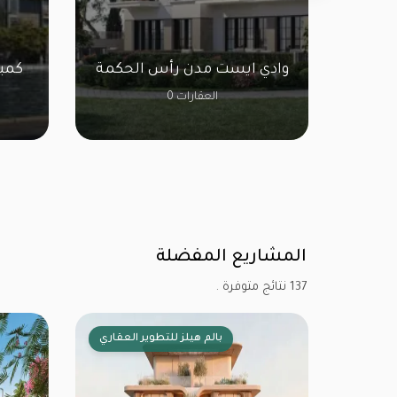
سيتي ستارز بارك ستريت
القاهرة الجديدة
وادي ايست مدن رأس 
0 العقارات
0 العقارات
المشاريع المفضلة
137 نتائج متوفرة .
بالم هيلز للتطوير العقاري
بالم هي