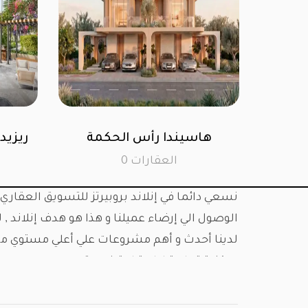
97 هيلز القاهرة الجديدة
هاسيندا ر
0 العقارات
0 العق
نسعي دائما في إنلاند بروبيرتز للتسويق العقار
الوصول الي إرضاء عميلنا و هذا هو هدف إنلاند 
لدينا أحدث و أهم مشروعات علي أعلي مستوي من 
سكنية,تجارية,إدارية او ترفيهية…
و في هذا الإطار تقوم الدولة بجهود كبيرة للنهو