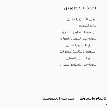
 الهامة من أجل المساهمة في توسيع الرقعة
احدث المطورين
خلق فرص كثيرة في العديد من المجالات و
 السكانية و القضاء علي هذه الظاهرة
ليبرتي للتطوير العقاري
ماجد الفطيم
بر علي أرض مصر بإستثمارات مالية ضخمة و هائلة و
أبو سوما للتطوير العقاري
ري و التقسيمات الداخلية و الخدمات ,بطفرة
شركة جذور للتطوير العقاري
البطل للتطوير العقاري
الشرقيون للتنمية العمرانية
ار مصر لإقامة و تنمية مشروعات كبيرة لأنها
الحاذق للتطوير العقاري
شركة مدن للتطوير العقاري
ير كل ما لدينا من تفاصيل عن المشروعات
الأحكام والشروط
سياسة الخصوصية
ة