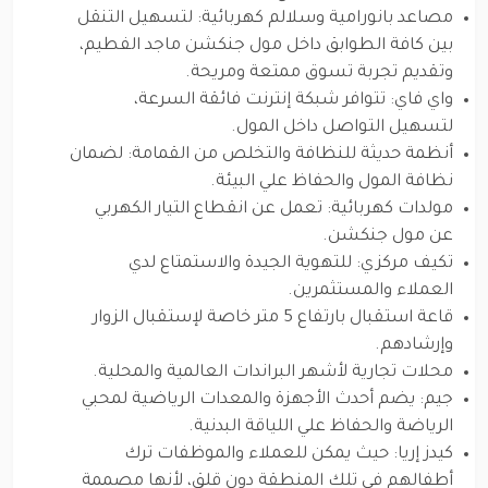
مصاعد بانورامية وسلالم كهربائية: لتسهيل التنقل
بين كافة الطوابق داخل مول جنكشن ماجد الفطيم،
وتقديم تجربة تسوق ممتعة ومريحة.
واي فاي: تتوافر شبكة إنترنت فائقة السرعة،
لتسهيل التواصل داخل المول.
أنظمة حديثة للنظافة والتخلص من القمامة: لضمان
نظافة المول والحفاظ علي البيئة.
مولدات كهربائية: تعمل عن انقطاع التيار الكهربي
عن مول جنكشن.
تكيف مركزي: للتهوية الجيدة والاستمتاع لدي
العملاء والمستثمرين.
قاعة استقبال بارتفاع 5 متر خاصة لإستقبال الزوار
وإرشادهم.
محلات تجارية لأشهر البراندات العالمية والمحلية.
جيم: يضم أحدث الأجهزة والمعدات الرياضية لمحبي
الرياضة والحفاظ علي اللياقة البدنية.
كيدز إريا: حيث يمكن للعملاء والموظفات ترك
أطفالهم في تلك المنطقة دون قلق، لأنها مصممة