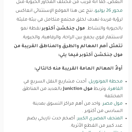
البعض، كما أنه قريب من مختلف المحاور الحيوية مثل
محور 26 يوليو
، نتج عن هذا الموقع الإستثنائي انعاكس
لرؤية فريدة تهدف لخلق مجتمع متكامل في بيئة مليئة
بالحيوية والنشاط.
مول جنكشن أكتوبر
نقطة نمو
لاستثمار قوي يجمع بين الراحة، والرفاهية، والحيوية.
تتمثل أهم المعالم والطرق والمناطق القريبة من
مول جنكشن أكتوبر فيما يلي:
أولاً المعالم الهامة القريبة منه كالتالي:
محطة المونوريل
: أحدث مشاريع النقل السريع في
القاهرة
، وتربط
مول Juniction
بالعديد من المناطق
المختلفة
مول مصر
: واحد من أهم مراكز التسوق بمدينة
السادس من أكتوبر .
المتحف المصري الكبير
: أضخم حدث تاريخي يضم
عدد كبير من القطع الأثرية.