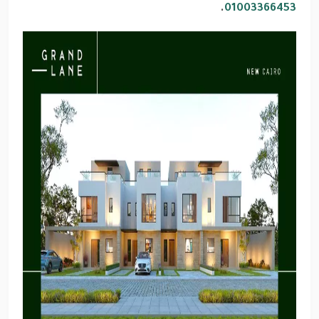
.
01003366453