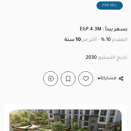
FOR SELL
بسعر يبدأ : EGP 4.3M
المقدم
10 %
-
أكثر من
10
سنة
تاريخ التسليم
2030
مشاركة