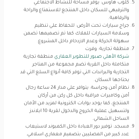
كلوب هاوس: يوفر مساحة للنشاط الاجتماعي
والترفيهي للسكان داخل المنتجع للاستمتاع والراحة
والرفاهية.
جراج سيارات تحت الأرض: للحفاظ علي تنظيم
وسلامة السيارات للملاك كما تم تصميمها تضمن
سهولة الحركة وعدم الازدحام داخل المشروع.
منطقة تجارية: وفرت
شركة الأهلي صبور للتطوير العقاري
منطقة تجارية
متكاملة داخل القرية تضم مجموعة من المتاجر
التجارية والبراندات التي توفر كافة أنواع السلع التي قد
يحتاجها السكان.
نظام أمن وحراسة: يتوافر علي مدار 24 ساعة رجال
أمن وكاميرات مراقبة داخل كل ركن من أركان
المنتجع، كما يوجد بوابات الكترونية لمزيد من الأمان
ولتسهيل عملية الخروج والدخول لقرية 10 ايلاندز
الساحل الشمالي.
مسجد: توفير دور العبادة داخل الكمبوند لاستيعاب
عدد كبير من المصليين بتصميم معماري اسلامي.