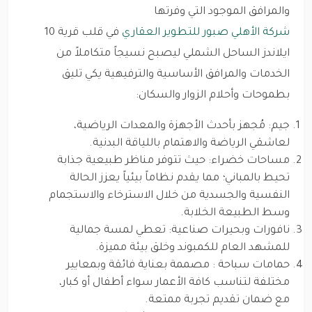
والمرافق الموجود التي وفرتها
شركة الأهلي صبور للتطوير العقاري
في قلب قرية 10
ايلاندز الساحل الشملي ليصبح نسيجاً متكاملاً من
الخدمات والمرافق الأساسية والترفيهية يكي تليق
بطموحات وأحلام الزوار والسكان:
جيم: مُجهز بأحدث الأجهزة والمعدات الرياضية،
لعاشقي الرياضة والاهتمام باللياقة البدنية.
مساحات خضراء: حيث تتوفر مناظر طبيعية جذابة
تحيط بالمباني؛ مما يقدم نظاماً بيئياً يعزز الحالة
النفسية والجسدية من خلال الاسترخاء والاستجمام
وسط الطبيعة الخلابة.
نافورات وبحيرات صناعية: تعطي لمسة جمالية
للمشهد العام للكمبوند وخلق بيئة مميزة.
حمامات سباحة : مصممة بعناية فائقة وبمعايير
مختلفة لتناسب كافة الأعمار سواء أطفال أو كبار،
مع ضمان تقديم تجربة ممتعة.