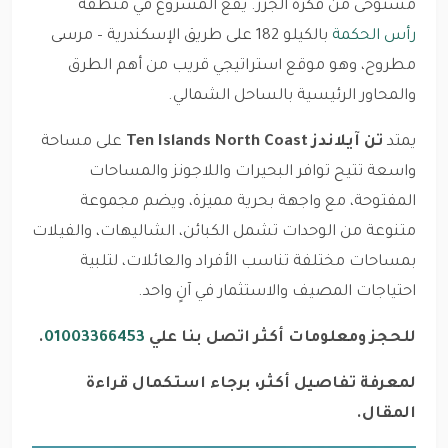
مستوحى من فكرة الجزر. يقع المشروع في منطقة
رأس الحكمة
بالكيلو 182 على طريق الإسكندرية – مرسى
مطروح، وهو موقع استراتيجي قريب من أهم الطرق
والمحاور الرئيسية بالساحل الشمالي.
يمتد
تن آيلاندز Ten Islands North Coast
على مساحة
واسعة تتيح توافر البحيرات واللاجونز والمساحات
المفتوحة، مع واجهة بحرية مميزة، ويضم مجموعة
متنوعة من الوحدات تشمل الكبائن، الشاليهات، والفيلات
بمساحات مختلفة تناسب الأفراد والعائلات، لتلبية
احتياجات المصيف والاستثمار في آنٍ واحد.
للحجز ومعلومات أكثر اتصل بنا علي
01003366453
.
لمعرفة تفاصيل أكثر، برجاء استكمال قراءة
المقال.