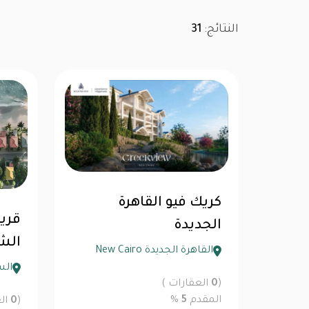
النتائج:
31
كريك فيو القاهرة
قري
الجديدة
الش
القاهرة الجديدة New Cairo
الس
(
0
العقارات )
المقدم
5
%
(
0
الع