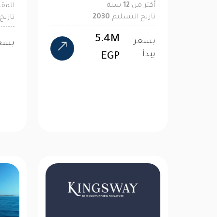
أكثر من
12
سنة
المق
تاريخ التسليم
2030
تاريخ
5.4M
بسعر
بسعر
يبدأ
EGP