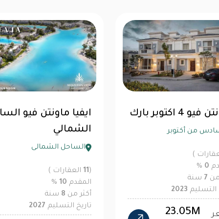
يو 4 اكتوبر بارك
ايفيا ماونتن فيو الس
الشمالي
ادس من أكتوبر
الساحل الشمالى
قارات )
دم
0
%
(
11
العقارات )
 من
7
سنة
المقدم
10
%
 التسليم
2023
أكثر من
8
سنة
تاريخ التسليم
2027
23.05M
ر