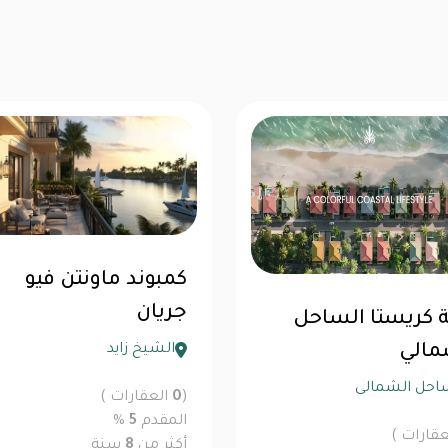
كمبوند ماونتن فيو
جريان
ة كريستا الساحل
الشيخ زايد
مالي
احل الشمالى
(
0
العقارات )
المقدم
5
%
قارات )
أكثر من
8
سنة