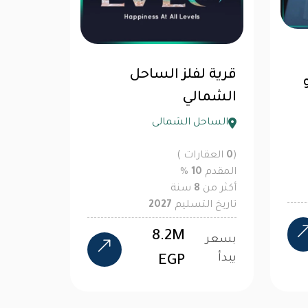
قرية لفلز الساحل
الشمالي
الساحل الشمالى
(
0
العقارات )
المقدم
10
%
أكثر من
8
سنة
تاريخ التسليم
2027
8.2M
بسعر
يبدأ
EGP