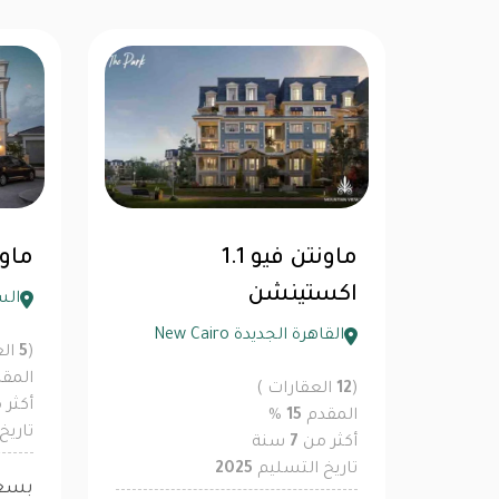
ماونتن فيو 1.1
ماونتن ف
اكستينشن
الس
القاهرة الجديدة New Cairo
(
5
الع
المق
(
12
العقارات )
أكثر
المقدم
15
%
تاريخ
أكثر من
7
سنة
تاريخ التسليم
2025
بسع