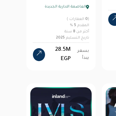
العاصمة الادارية الجديدة
(
0
العقارات )
المقدم
5
%
أكثر من
8
سنة
تاريخ التسليم
2025
28.5M
بسعر
يبدأ
EGP