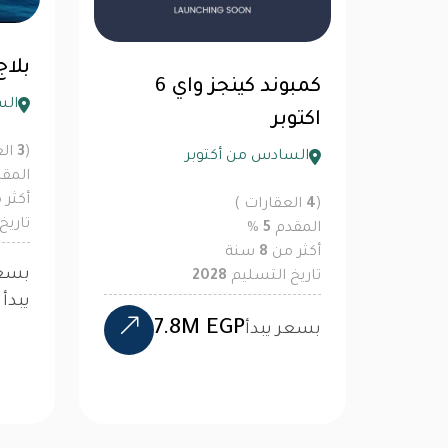
بلا
كمبوند كينجز واي 6
الس
اكتوبر
(
3
الع
السادس من أكتوبر
المق
أكثر
(
4
العقارات )
تاريخ
المقدم
5
%
أكثر من
8
سنة
بسع
تاريخ التسليم
2028
يبدأ
7.8M EGP
بسعر يبدأ