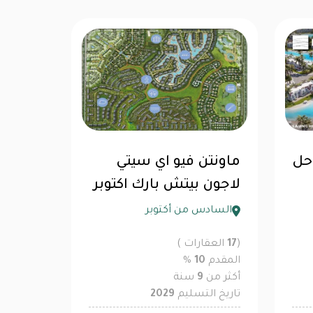
احل
ماونتن فيو اي سيتي
لاجون بيتش بارك اكتوبر
السادس من أكتوبر
(
17
العقارات )
المقدم
10
%
أكثر من
9
سنة
تاريخ التسليم
2029