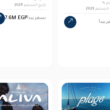
دم
%
تاريخ التسليم
2029
 التسليم
2029
7.6M EGP
بسعر يبدأ
 يبدأ