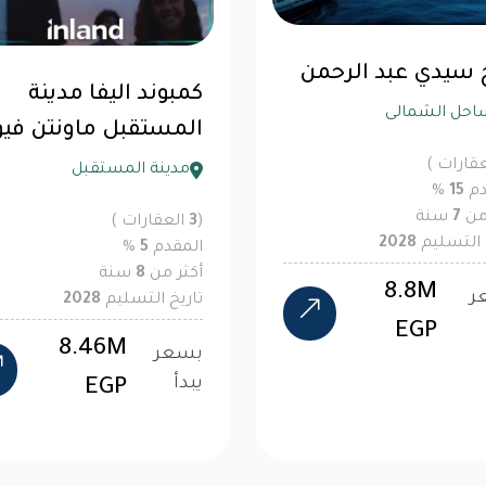
ج سيدي عبد الرحمن
كمبوند اليفا مدينة
احل الشمالى
المستقبل ماونتن فيو
قارات )
مدينة المستقبل
دم
15
%
 من
7
سنة
(
3
العقارات )
 التسليم
2028
المقدم
5
%
أكثر من
8
سنة
8.8M
ر
تاريخ التسليم
2028
EGP
8.46M
بسعر
يبدأ
EGP