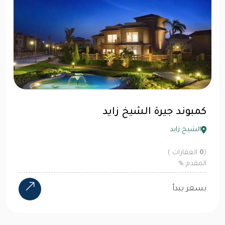
كمبوند جيرة الشيخ زايد
الشيخ زايد
(
0
العقارات )
المقدم
%
بسعر يبدأ