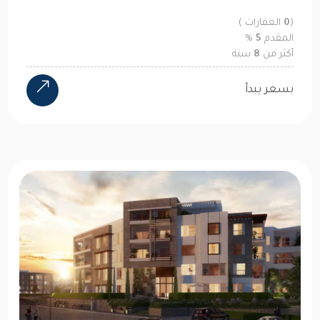
(
0
العقارات )
المقدم
5
%
أكثر من
8
سنة
بسعر يبدأ