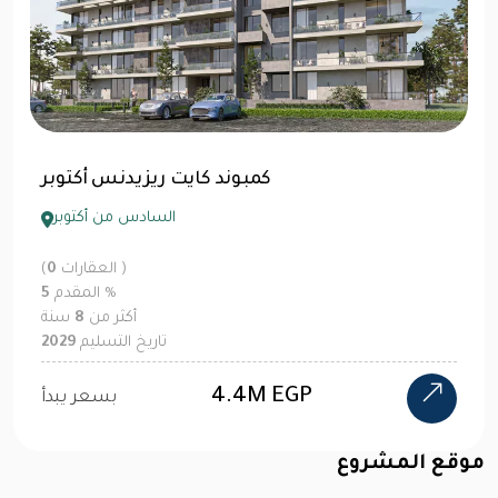
مول سنترادا بلازا 6 أكتوبر
السادس من أكتوبر
العقارات )
0
(
%
المقدم
10
أكثر من
10
سنة
تاريخ التسليم
2029
بسعر يبدأ
موقع المشروع