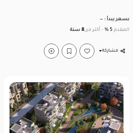
بسعر يبدأ : —
المقدم
5 %
-
أكثر من
8
سنة
مشاركة