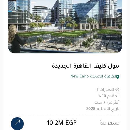
مول كليف القاهرة الجديدة
القاهرة الجديدة New Cairo
(
0
العقارات )
المقدم
10
%
أكثر من
7
سنة
تاريخ التسليم
2028
10.2M EGP
بسعر يبدأ