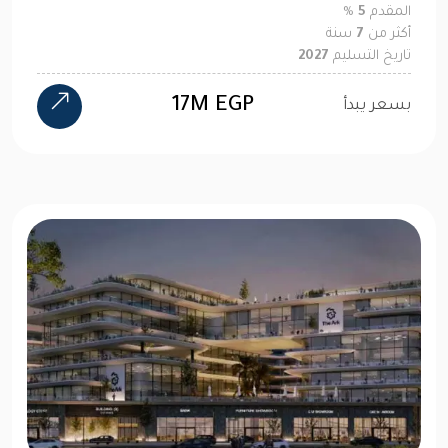
المقدم
5
%
أكثر من
7
سنة
تاريخ التسليم
2027
17M EGP
بسعر يبدأ