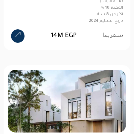
(
0
العقارات )
المقدم
10
%
أكثر من
8
سنة
تاريخ التسليم
2024
14M EGP
بسعر يبدأ