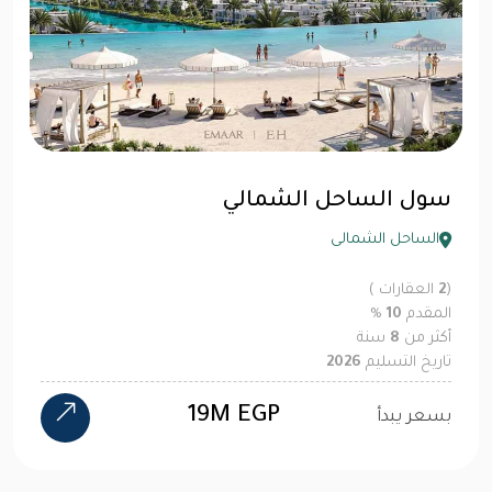
سول الساحل الشمالي
الساحل الشمالى
(
2
العقارات )
المقدم
10
%
أكثر من
8
سنة
تاريخ التسليم
2026
19M EGP
بسعر يبدأ