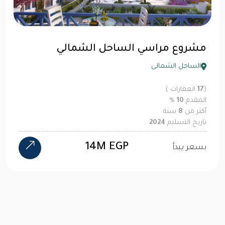
مشروع مراسي الساحل الشمالي
الساحل الشمالى
(
17
العقارات )
المقدم
10
%
أكثر من
8
سنة
تاريخ التسليم
2024
14M EGP
بسعر يبدأ