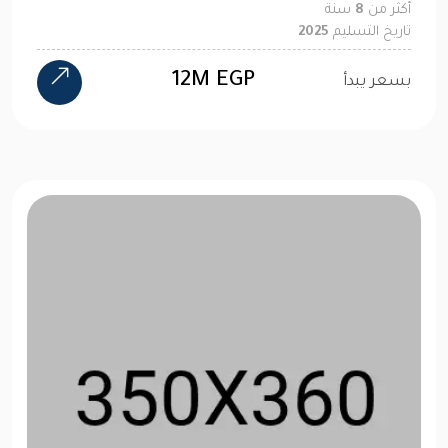
أكثر من
8
سنة
تاريخ التسليم
2025
12M EGP
بسعر يبدأ