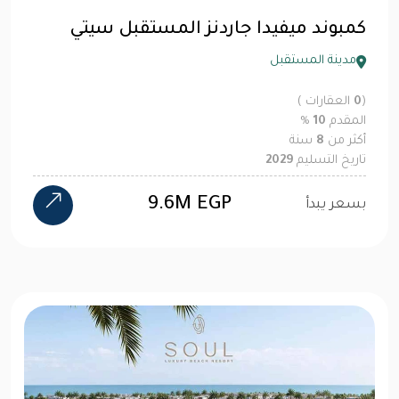
كمبوند ميفيدا جاردنز المستقبل سيتي
مدينة المستقبل
(
0
العقارات )
المقدم
10
%
أكثر من
8
سنة
تاريخ التسليم
2029
9.6M EGP
بسعر يبدأ