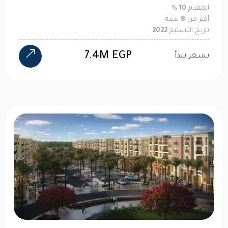
المقدم
10
%
أكثر من
8
سنة
تاريخ التسليم
2022
7.4M EGP
بسعر يبدأ