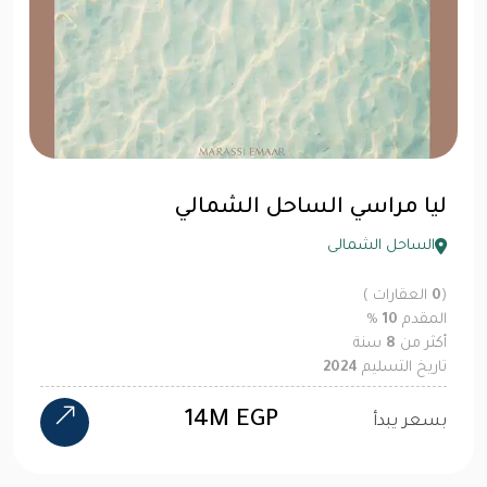
ليا مراسي الساحل الشمالي
الساحل الشمالى
(
0
العقارات )
المقدم
10
%
أكثر من
8
سنة
تاريخ التسليم
2024
14M EGP
بسعر يبدأ