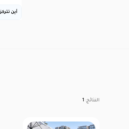
أين تترك
النتائج:
1