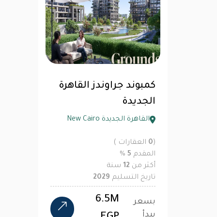
كمبوند جراوندز القاهرة
الجديدة
القاهرة الجديدة New Cairo
(
0
العقارات )
المقدم
5
%
أكثر من
12
سنة
تاريخ التسليم
2029
6.5M
بسعر
يبدأ