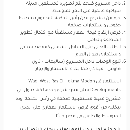
داخل مشروع ضخم يتم تطويره كمستقبل مدينة
سياحية عالمية على البحر المتوسط
جزء من مشروع مدن رأس الحكمة المدعوم بتخطيط
حكومي واستثمارات ضخمة
فرص ارتفاع قيمة العقار مستقبلًا مع اكتمال تطوير
المنطقة بالكامل
الطلب العالي على الساحل الشمالي كمقصد سياحي
واستثماري طوال العام
تنوع الوحدات داخل المشروع (شاليهات – تاون
هاوس – فيلات) مما يخدم الاستثمار والإيجار
الاستثمار في Wadi West Ras El Hekma Modon
Developments مش مجرد شراء وحدة، لكنه دخول في
مشروع مدينة مستقبلية ضخمة في رأس الحكمة، وده
بيخليه من أقوى فرص الاستثمار العقاري على المدى
المتوسط والطويل في مصر حاليًا.
للحجز والمزيد من المعلومات برجاء الاتصال بنا