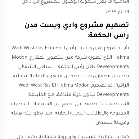
الداخلية ما يعزز سهولة الوصول للمشروع من داخل
وخارج مصر.
تصميم مشروع وادي ويست مدن
رأس الحكمة:
يأتي مشروع وادي ويست رأس الحكمة Wadi West Ras El
Hekma الذي تطوره شركة مدن للتطوير العقاري Modon
Developments داخل رأس الحكمة – الساحل الشمالي
بتصميم معماري حديث يعكس مفهوم الحياة الساحلية
الراقية. تم تصميم Wadi West Ras El Hekma Modon
Developments ليكون جزءًا متناغمًا مع الطبيعة
المحيطة، حيث يعتمد على الدمج بين المساحات الخضراء
المفتوحة والإطلالات البحرية الخلابة، مما يخلق بيئة هادئة
ومريحة للسكان.
كما تم تخطيط المشروع وفق رؤية معمارية ذكية داخل