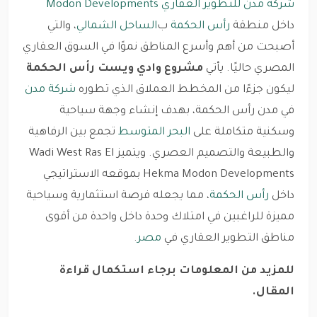
شركة مدن للتطوير العقاري Modon Developments
داخل منطقة
رأس الحكمة
ب
الساحل الشمالي
، والتي
أصبحت من أهم وأسرع المناطق نموًا في السوق العقاري
المصري حاليًا. يأتي
مشروع وادي ويست رأس الحكمة
ليكون جزءًا من المخطط العملاق الذي تطوره
شركة مدن
في مدن رأس الحكمة، بهدف إنشاء وجهة سياحية
وسكنية متكاملة على
البحر المتوسط
تجمع بين الرفاهية
والطبيعة والتصميم العصري. ويتميز Wadi West Ras El
Hekma Modon Developments بموقعه الاستراتيجي
داخل
رأس الحكمة
، مما يجعله فرصة استثمارية وسياحية
مميزة للراغبين في امتلاك وحدة داخل واحدة من أقوى
مناطق التطوير العقاري في
مصر
.
للمزيد من المعلومات برجاء استكمال قراءة
المقال.