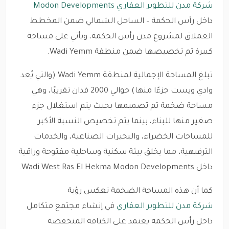
شركة مدن للتطوير العقاري Modon Developments
داخل رأس الحكمة – الساحل الشمالي ضمن المخطط
العملاق لمشروع مدن رأس الحكمة، ويأتي على مساحة
كبيرة تم تخصيصها ضمن منطقة Wadi Yemm.
تبلغ المساحة الإجمالية لمنطقة Wadi Yemm (والتي يُعد
وادي ويست جزءًا منها) حوالي 2000 فدان تقريبًا، وهي
مساحة ضخمة تم تصميمها بحيث يتم استغلال جزء
صغير منها للبناء، بينما يتم تخصيص النسبة الأكبر
للمساحات الخضراء، والبحيرات الصناعية، والخدمات
الترفيهية، مما يخلق بيئة سكنية وساحلية مفتوحة وراقية
داخل Wadi West Ras El Hekma Modon Developments.
كما أن هذه المساحة الضخمة تعكس رؤية
شركة مدن للتطوير العقاري
في إنشاء مجتمع متكامل
داخل رأس الحكمة يعتمد على الكثافة المنخفضة