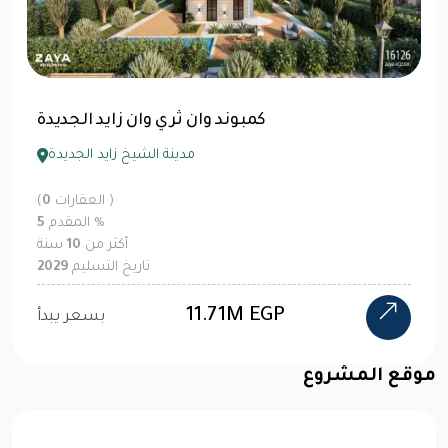
كمبوند أُنس زايد الجديدة
مدينة الشيخ زايد الجديدة
العقارات )
0
(
%
المقدم
5
أكثر من
12
سنة
تاريخ التسليم
2029
M EGP
5.15
بسعر يبدأ
موقع المشروع