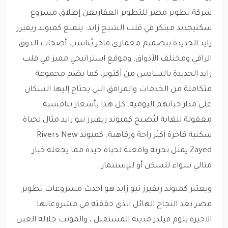
شركة تطوير مصر للتطوير العقاريعن إطلاق مشروع
سكنيجديد مبتكر في قلب الشيخ زايد. يتمتع كمبوند ريفيرز
زايد الجديدة بتصميم معماري فاخر يُناسب أصحاب الذوق
الراقي ومختلف الأذواق، وموقع استراتيجي مميز في قلب
زايد الجديدة بالسادس من أكتوبر، كما يضم مجموعة
متكاملة من الخدمات والمرافق التي يحتاج إليها السكان
علي مدار حياتهم اليومية، كل هذا بأسعار تنافسية
معقولة للغاية ليُصبح كمبوند ريفيرز نيو زايد مثال لحياة
سكنية فاخرة أكثر راحة ورفاهية. كمبوند Rivers New
Zayed يمثل تجربة واقعية لحياة جيدة مما يجعله خيار
مثالي سواء للسكن أو للإستثمار.
ويعتبر كمبوند ريفيرز نيو زايد هو احدث مشروعات تطوير
مصر بعد النجاح الهائل الذي حققته في مشروعاتها
الاخيرة بلوم فيلدز مدينة المستقبل ، والمونت جلالة العين