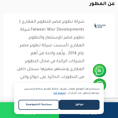
عن المطور
شركة تطوير مصر للتطوير العقاري |
Tatweer Misr Developmentsشركة
تطوير مصر للإستثمار والتطوير
العقاري تأسست شركة تطوير مصر
عام 2014 ، وتُعد واحدة من أهم
الشركات الرائدة في مجال التطوير
العقاري وتشتهر بتميزها بسجل حافل
من التطورات الحائزة على جوائز والتي
تقدم نظرة جديدة ومبتكرة للحياة
يستخدم هذا الموقع ملفات تعريف ارتباط لتقديم خدماته وتحسين
الفاخرة المتكاملة. حيث تهدف الشركة
جودتها وتحليل عدد الزيارات.
اضغط هنا
لبناء مجتمعات سكنية تعكس الحياة
موافق
سياسة الخصوصية
العصرية وتجمع بين الجودة...
طلب مكالمة
واتساب
قراءة المزيد