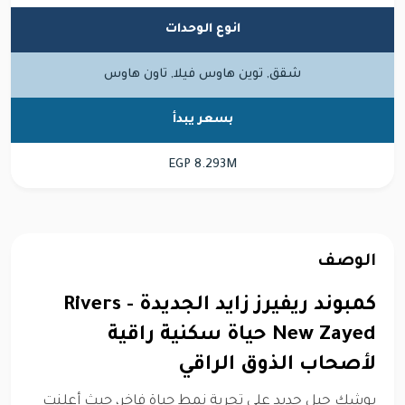
انوع الوحدات
شقق, توين هاوس فيلا, تاون هاوس
بسعر يبدأ
EGP 8.293M
الوصف
كمبوند ريفيرز زايد الجديدة - Rivers
New Zayed حياة سكنية راقية
لأصحاب الذوق الراقي
يوشك جيل جديد على تجربة نمط حياة فاخر، حيث أعلنت