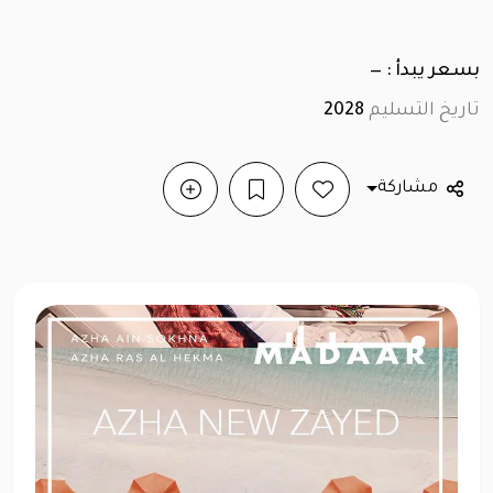
بسعر يبدأ : —
تاريخ التسليم
2028
مشاركة