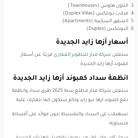
التاون هاوس (Townhouses)
فيلات دوبلكس (Duplex Villas)
الشقق السكنية (Apartments)
الدوبلكس (Duplex)
أسعار أزها زايد الجديدة
ستعلن
شركة مدار للتطوير العقاري
قريبًا عن أسعار
كمبوند أزها زايد الجديدة.
انظمة سداد كمبوند أزها زايد الجديدة
ستعلن شركة مدار مطلع سنة 2025 طرق سداد وانظمة
دفع كمبوند ازها نيو زايد ولكم ستكون كما نتعارف علية
تسهيلات في السداد والتقسيط بدون فوائد على أقساط
متساوية.
سجل الان وكن اول من يعرف تفاصيل ازها زايد الجديدة