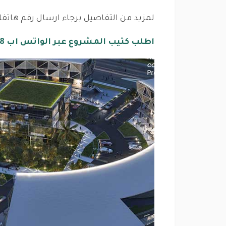
لمزيد من التفاصيل برجاء ارسال رقم هاتف
اطلب كتيب المشروع عبر الواتس اب 01125282828 اضغط هنا