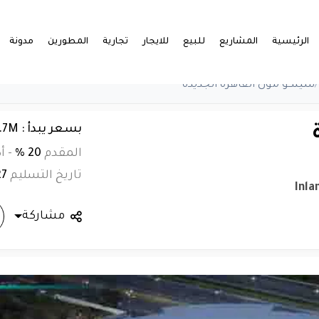
الرئيسية
المشاريع
للبيع
للايجار
تجارية
المطورين
مدونة
/
سينكو مول القاهرة الجديدة
بسعر يبدأ : EGP 6.7M
المقدم
20 %
-
أ
تاريخ التسليم
27
Inla
مشاركة