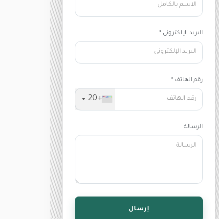
البريد الإلكترونى *
رقم الهاتف *
+20
الرسالة
إرسال