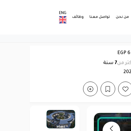
ENG
من نحن
تواصل معنا
وظائف
كثر من
7
سنة
20