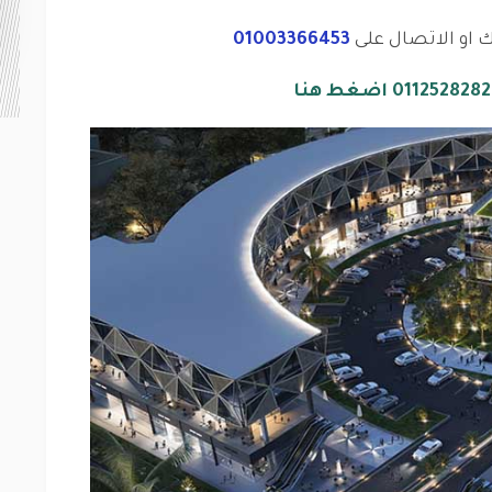
ك او الاتصال على
01003366453