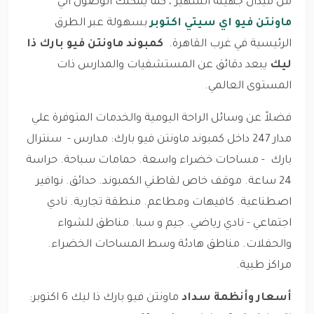
من ميدان جهينة الشهير ، كما يمكنك الوصول الي
ماونتن فيو اي سيتي اكتوبر
بسهولة عبر الطرق
الرئيسية في غرب القاهرة.
كمبوند ماونتن فيو بارك ذا
ليك
يبعد دقائق عن المستشفيات والمدارس ذات
المستوى العالمي.
فضلاً عن وسائل الراحة اليومية والخدمات المتوفرة علي
مدار 247 داخل كمبوند ماونتن فيو بارك: مدارس - سنترال
بارك - مساحات خضراء واسعة. حمامات سباحة. حراسة
24 ساعة. موقف خاص لقاطني الكمبوند. حدائق. نوافير
اصطناعية. كافيهات ومطاعم. منطقة تجارية. نادي
اجتماعي - نادي رياضي. جيم و سبا. مناطق للشواء
والحفلات. مناطق هادئة وسط المساحات الخضراء.
مراكز طبية.
أسعار
وأنظمة سداد
ماونتن فيو بارك ذا ليك 6 اكتوبر
: