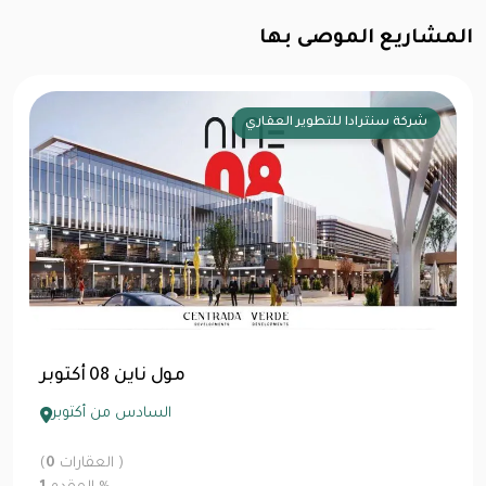
المشاريع الموصى بها
شركة سنترادا للتطوير العقاري
مول ناين 08 أكتوبر
السادس من أكتوبر
العقارات )
0
(