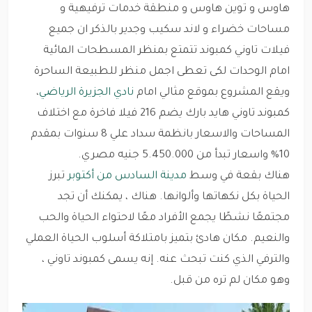
هاوس و توين هاوس و منطقة خدمات ترفيهية و
مساحات خضراء و لاند سكيب وجدير بالذكر ان جميع
فيلات تاوني كمبوند تتمتع بمنظر المسطحات المائية
امام الوحدات لكى تعطى اجمل منظر للطبيعة الساحرة
ويقع المشروع بموقع مثالي
امام
نادي الجزيرة الرياضي
،
كمبوند تاوني هايد بارك يضم 216 فيلا فاخرة مع اختلاف
المساحات والاسعار بانظمة سداد علي 8 سنوات بمقدم
10% واسعار تبدأ من 5.450.000 جنيه مصري.
هناك بقعة في وسط
مدينة السادس من أكتوبر
تبرز
الحياة بكل نكهاتها وألوانها. هناك ، يمكنك أن تجد
مجتمعًا نشطًا يجمع الأفراد معًا لاحتواء الحياة والحب
والنعيم. مكان هادئ بتميز بامتلاكة أسلوب الحياة العملي
والترفي الذي كنت تبحث عنه. إنه يسمى كمبوند تاوني ،
وهو مكان لم تره من قبل.