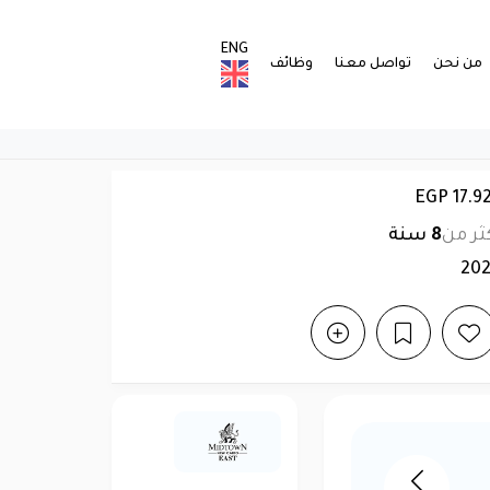
ENG
من نحن
تواصل معنا
وظائف
ثر من
8
سنة
20