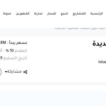
الرئيسية
المشاريع
للبيع
للايجار
تجارية
المطورين
مدونة
/
ميد تاون ايست القاهرة الجديدة
بسعر يبدأ : EGP 17.928M
ديدة
المقدم
10 %
-
أك
تاريخ التسليم
29
Inla
مشاركة