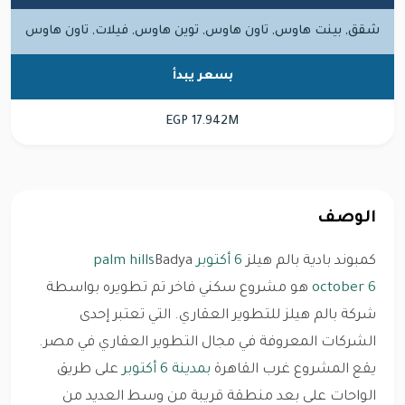
شقق, بينت هاوس, تاون هاوس, توين هاوس, فيلات, تاون هاوس
بسعر يبدأ
EGP 17.942M
الوصف
كمبوند بادية بالم هيلز
6 أكتوبر
Badya
palm hills
6 october
هو مشروع سكني فاخر تم تطويره بواسطة
شركة بالم هيلز للتطوير العقاري. التي تعتبر إحدى
الشركات المعروفة في مجال التطوير العقاري في مصر.
يقع المشروع غرب القاهرة
بمدينة 6 أكتوبر
على طريق
الواحات على بعد منطقة قريبة من وسط العديد من