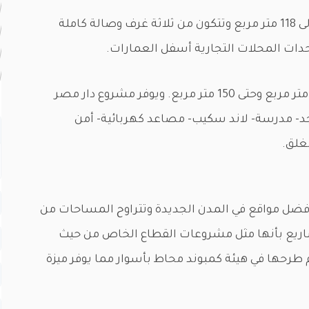
تبدأ المساحات في مشروع سكن مصر من 106 إلى 118 متر مربع وتتكون من ثلاثة غرف وصالة كاملة
دات المحلات التجارية أسفل العمارات.
ا
أما مشروع دار مصر فتتراوح المساحات بين 100 متر مربع وحتى 150 متر مربع. ويوفر مشروع دار مصر
د- مدرسة- لاند سكيب- مصاعد كهربائية- أمن
غلق.
أفضل مواقع في المدن الجديدة وتتراوح المساحات من
وتتميز هذه المشاريع بأنها مثل مشروعات القطاع الخاص من حيث
م طرحها في هيئة كمبوند محاط بأسوار مما يوفر ميزة