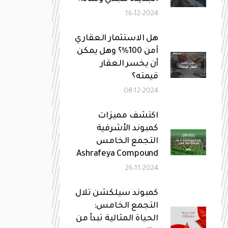
16-12-2024
هل الاستثمار العقاري
آمن 100%؟ وهل يمكن
أن يخسر العقار
قيمته؟
08-12-2024
اكتشف مميزات
كمبوند الأشرفية
التجمع الخامس
Ashrafeya Compound
26-11-2024
كمبوند سيلكشن تلال
التجمع الخامس:
الحياة المثالية تبدأ من