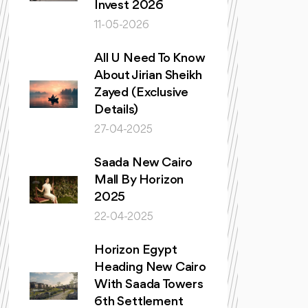
Invest 2026
11-05-2026
All U Need To Know
About Jirian Sheikh
Zayed (Exclusive
Details)
27-04-2025
Saada New Cairo
Mall By Horizon
2025
22-04-2025
Horizon Egypt
Heading New Cairo
With Saada Towers
6th Settlement