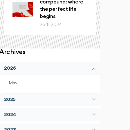
compound: where
the perfect life
begins
26-11-2024
Archives
2026
May
2025
April
2024
December
January