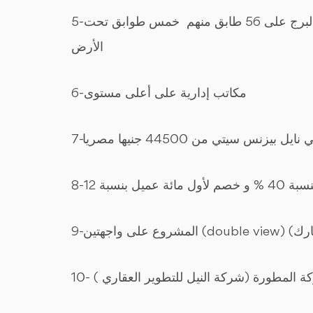
5-ارتفاع البرج الواحد لنايل بيزنس سيتي 233 م يحتوي البرج على 56 طابق منهم خمس طوابق تحت
الأرض
6-مكاتب إدارية على أعلى مستوى
7-يزنس سيتي من 44500 جنيها مصريا
9-واجهتين
10- كة المطورة (شركة النيل للتطوير العقاري