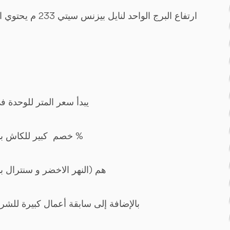
يبدأ سعر المتر للوحدة في نايل ب
8-خصم كبير للكاش بنسبة 40 % و خصم لأول مائة عميل بنسبة 12 %
المشروع على  (double view) هم (النهر الاخضر و سنترال بارك)
بالإضافة إلى سابقة أعمال كبيرة للشر )