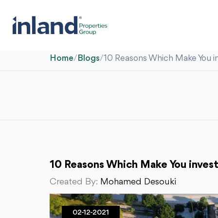
Home
/
Blogs
/
10 Reasons Which Make You in
10 Reasons Which Make You invest
Created By:
Mohamed Desouki
02-12-2021