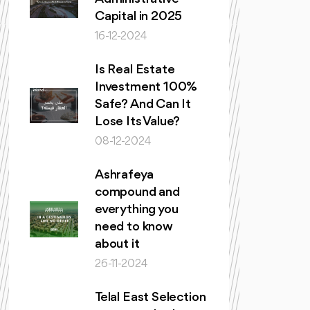
Capital in 2025
16-12-2024
Is Real Estate
Investment 100%
Safe? And Can It
Lose Its Value?
08-12-2024
Ashrafeya
compound and
everything you
need to know
about it
26-11-2024
Telal East Selection