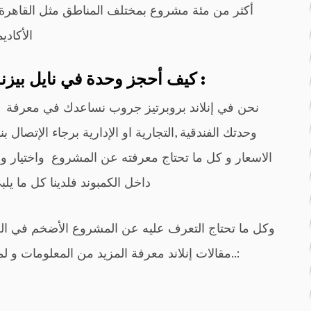
أكثر من مئة مشروع بمختلف المناطق مثل القاهرة 
الأكاديمية ) و ( 31 نورث
_كيف أحجز وحدة في نايل بيزنس سيتي العاصمة الادارية الجديدة :
نحن في إنلاند بروبرتيز جروب نساعدك في معرفة م
وحدتك الفندقية ,التجارية او الإدارية برجاء الإتصا
الاسعار و كل ما تحتاج معرفته عن المشروع واختيار وح
داخل الكمبوند فلدينا كل ما يلبي احت
مقالات إنلاند معرفة المزيد من المعلومات و لمزيد من مقالات عن باقي المشروعات سجل هنا..: