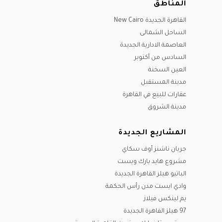
أغسطس
المناطق
أكتوبر
سبتمبر
ديسيمبر
أكتوبر
سبتمبر
القاهرة الجديدة New Cairo
نوفمبر
أكتوبر
نوفمبر
الساحل الشمالى
ديسيمبر
ديسيمبر
نوفمبر
العاصمة الادارية الجديدة
ديسيمبر
السادس من أكتوبر
العين السخنة
مدينة المستقبل
عقارات للبيع في القاهرة
مدينة الشروق
المشاريع الجديدة
جريان ناشنز أوف سكاي
مشروع هايد بارك ويست
الباتيو هيلز القاهرة الجديدة
وادي ايست مدن رأس الحكمة
يم لينكس فيلاز
97 هيلز القاهرة الجديدة