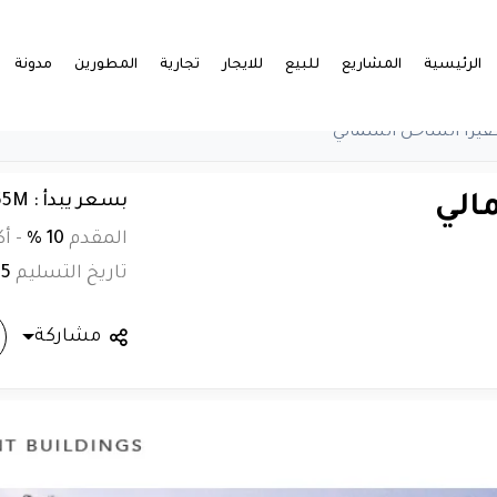
الرئيسية
المشاريع
للبيع
للايجار
تجارية
المطورين
مدونة
فيرا الساحل الشمالي
بسعر يبدأ : EGP 3.065M
الي
المقدم
10 %
-
أك
تاريخ التسليم
25
مشاركة