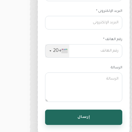
البريد الإلكترونى *
رقم الهاتف *
+20
الرسالة
إرسال