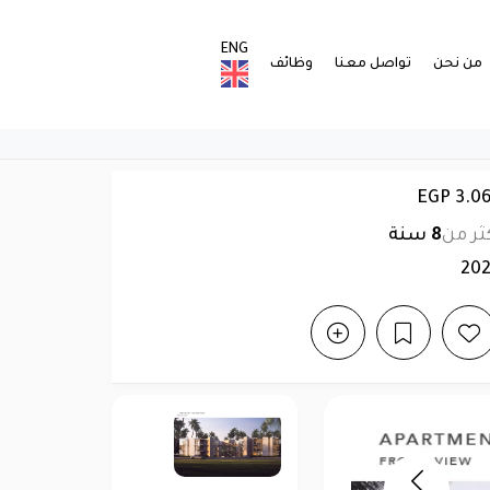
ENG
من نحن
تواصل معنا
وظائف
ثر من
8
سنة
20