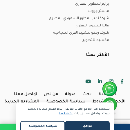
برايم للتطوير العقاري
ماستر جروب
شركة تميز المطور السعودي المصرى
فالدا للتطوير العقاري
شركة رمكو لتشييد القرى السياحية
مكسيم للتطوير
الأكثر بحثا
الرئيسية
بحث
مدونة
من نحن
تواصل معنا
الأحكام والشروط
سياسة الخصوصية
المشاريع الجديدة
يستخدم هذا الموقع ملفات تعريف ارتباط لتقديم خدماته وتحسين
Copyright @2024 Inland.
جودتها وتحليل عدد الزيارات.
اضغط هنا
موافق
سياسة الخصوصية