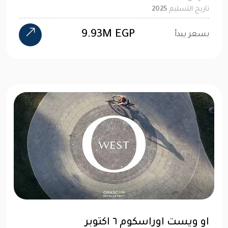
تاريخ التسليم
2025
9.93M EGP
بسعر يبدأ
او ويست اوراسكوم ٦ اكتوبر