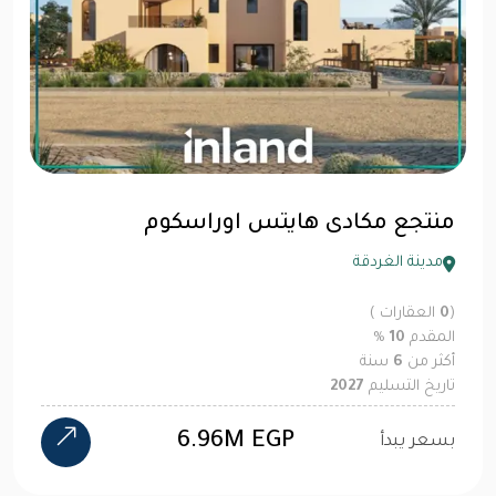
منتجع مكادى هايتس اوراسكوم
مدينة الغردقة
(
0
العقارات )
المقدم
10
%
أكثر من
6
سنة
تاريخ التسليم
2027
6.96M EGP
بسعر يبدأ