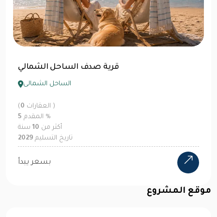
ات ليبرتي سيدي عبد الرحمن
الساحل الشمالى
العقارات )
0
(
%
المقدم
10
أكثر من
12
سنة
تاريخ التسليم
2030
3M EGP
بسعر يبدأ
موقع المشروع