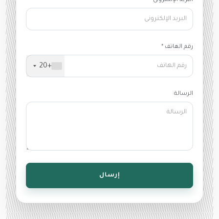
البريد الإلكترونى *
رقم الهاتف *
+20
الرسالة
إرسال