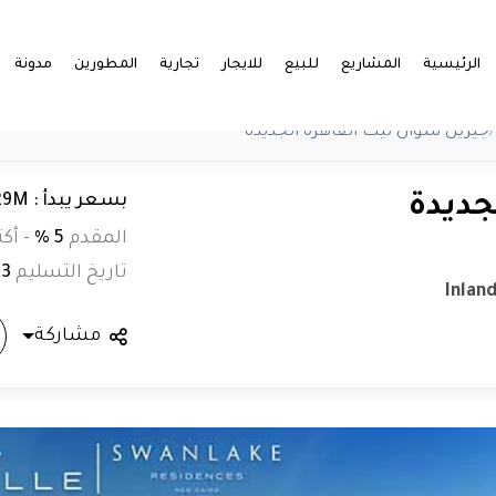
الرئيسية
المشاريع
للبيع
للايجار
تجارية
المطورين
مدونة
/
جيزيل سوان ليك القاهرة الجديدة
بسعر يبدأ : EGP 29M
جديدة
المقدم
5 %
-
أكث
تاريخ التسليم
23
Inlan
مشاركة