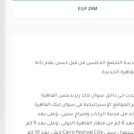
EGP 29M
جديدة التجمع الخامس من قبل حسن علام بانه
قاهرة الجديدة.
حدث حي داخل سوان لاك ريزيدينس القاهرة
4 فدانًا في أحد أكثر المواقع الإستراتيجية في سوان ليك القاهرة
حد من مدينة الرحاب وميراج سيتي ، وعلى بعد
كيلومترين من سوان ليك القطامية ، وعلى بعد 6 كم من مطار القاهرة الدولي ، وعلى بعد 9 كم
من الجامعة الامريكية The AUC و كايرو فيستيفال سيتي Cairo Festival City وعلى بعد 10 كم