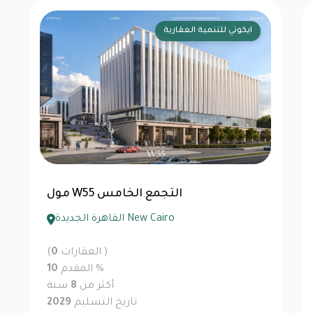
ماونتن فيو للتطوير العقاري
كريك فيو القاهرة الجديدة
القاهرة الجديدة New Cairo
العقارات )
0
(
%
المقدم
5
أكثر من
12
سنة
تاريخ التسليم
2030