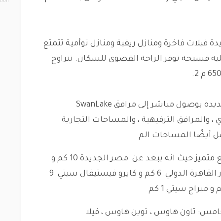
ة الجديدة فيلات فاخرة ومنازل ريفية ومنازل توأمية تتمتع
 فسيحة توفر الراحة القصوى للسكان. تتراوح
تتمتع Giselle جيزيل سوان ليك القاهرة الجديدة بوصول مباشر إلى مرافق SwanLake
التجاري ، والمرافق الترفيهية ، والمساحات التجارية
ل أيضًا المساحات الم
متميز حيث انه يبعد عن مصر الجديدة 10 كم و
في القاهرة 9 كم و مطار القاهرة الدولي 6 كم و كايرو فيستيفال سيتي 9
خامس: تاون هاوس ، توين هاوس ، فيلا