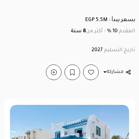
بسعر يبدأ : EGP 5.5M
المقدم
10 %
-
أكثر من
8
سنة
تاريخ التسليم
2027
مشاركة