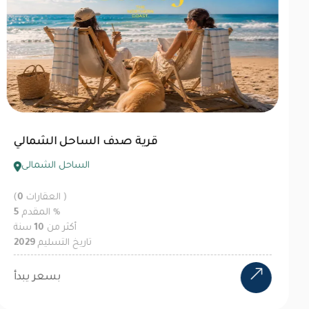
ات ليبرتي سيدي عبد الرحمن
الساحل الشمالى
العقارات )
0
(
%
المقدم
10
أكثر من
12
سنة
تاريخ التسليم
2030
3M EGP
بسعر يبدأ