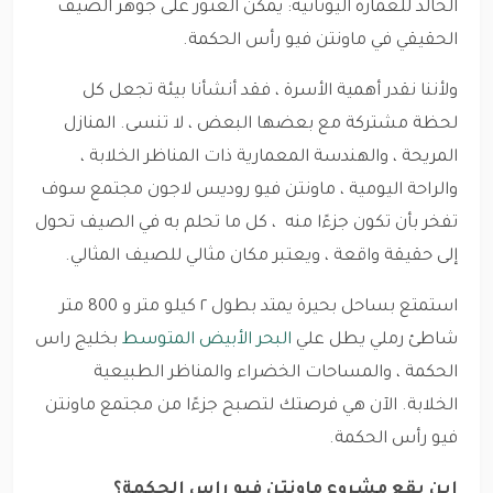
الخالد للعمارة اليونانية: يمكن العثور على جوهر الصيف
الحقيقي في ماونتن فيو رأس الحكمة.
ولأننا نقدر أهمية الأسرة ، فقد أنشأنا بيئة تجعل كل
لحظة مشتركة مع بعضها البعض ، لا تنسى. المنازل
المريحة ، والهندسة المعمارية ذات المناظر الخلابة ،
والراحة اليومية ، ماونتن فيو روديس لاجون مجتمع سوف
تفخر بأن تكون جزءًا منه ، كل ما تحلم به في الصيف تحول
إلى حقيقة واقعة ، ويعتبر مكان مثالي للصيف المثالي.
استمتع بساحل بحيرة يمتد بطول ٢ كيلو متر و 800 متر
شاطئ رملي يطل علي
البحر الأبيض المتوسط
بخليج راس
الحكمة ، والمساحات الخضراء والمناظر الطبيعية
الخلابة. الآن هي فرصتك لتصبح جزءًا من مجتمع ماونتن
فيو رأس الحكمة.
اين يقع مشروع ماونتن فيو راس الحكمة؟