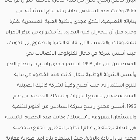
البارز، مجدي راسخ. تخرج من كلية التجارة بجامعة حلوان في عام
1966، وكانت هذه السنة هي بداية رحلة نجاح استثنائية. في
بداياته التعليمية، التحق مجدي بالكلية الفنية العسكرية لفترة
وجيزة قبل أن يتجه إلى كلية التجارة. بدأ مشواره في مركز الأهرام
للمعلومات والحاسب الآلي. قادته الخبرة والطموح إلى الكويت،
حيث أسس شركة في مجال تكنولوجيا الاتصالات بحي
المهندسين. في عام 1998، استثمر مجدي راسخ في قطاع الغاز
وأسس الشركة الوطنية للغاز. كانت هذه الخطوة هي بداية
لتنوع استثماراته، حيث أصبح وكيلاً لشركة كاتيك الصينية
المتخصصة في تصنيع الجرارات والسكك الحديدية. في عام
1996، أسس مجدي راسخ شركة السادس من أكتوبر للتنمية
والاستثمار، المعروفة بـ "سوديك"، وكانت هذه الخطوة الرئيسية
هي البداية لرحلته في عالم التطوير العقاري. تجمع شخصية
مجدي بين الريادة والرؤية، حيث استطاع بناء إمبراطورية عقارية