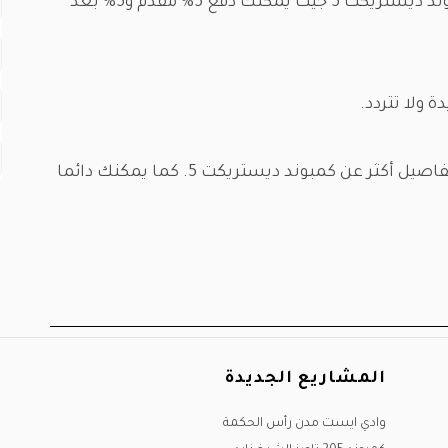
تستطيع التقسيط بكل سهولة في مشروع كمبوند ديستريكت 5 جيث يمكنك دفع 5% مقدم و5% بعد
لمعرفة تفاصيل أكثر عن كمبوند ديستريكت 5. كما يمكنك دائما
المشاريع الجديدة
وادي ايست مدن رأس الحكمة