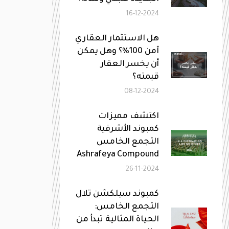
16-12-2024
هل الاستثمار العقاري
آمن 100%؟ وهل يمكن
أن يخسر العقار
قيمته؟
08-12-2024
اكتشف مميزات
كمبوند الأشرفية
التجمع الخامس
Ashrafeya Compound
26-11-2024
كمبوند سيلكشن تلال
التجمع الخامس:
الحياة المثالية تبدأ من