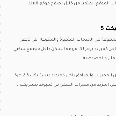
ت الموقع المتميز من خلال تصفح موقع انلاند
كت 5
موعة من الخدمات المتميزة والمتنوعة التي تجعل
داخل كمبوند يوفر لك فرصة السكن داخل مجتمع سكني
لأمان والخصوصية.
شركة مراكز للتطوير العقاري حرصت على أن تكون المميزات والمرافق داخل كمبوند ديستريكت 5 فاخرة
وجذابة جدا لأنها تضع راحة عملائها أولا. تعرف على المزيد من مميزات السكن في كمبوند يستريكت 5