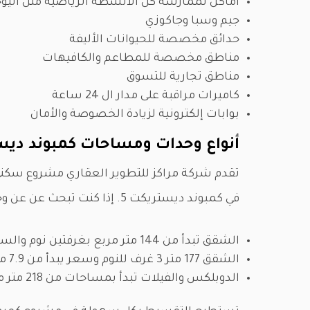
أماكن لممارسة كل الأنشطة الرياضية مثل اليوج
جيم وسبا وجاكوزي
حدائق مخصصة للحيوانات الأليفة
مناطق مخصصة للمطاعم والكافيهات
مناطق تجارية للتسوق
كاميرات مراقبة على مدار ال 24 ساعة
بوابات إلكترونية لزيادة الخصوصة والأمان
أنواع وحدات ومساحات كمبوند ديست
تقدم شركة مراكز للتطوير العقاري مشروع سكني
في كمبوند ديستريكت 5. إذا كنت تبحث عن عن وحدة معينة ومساحات محددة ستجدها بكل سهولة.
الشقق تبدأ من 144 متر مربع بغرفتين نوم والسعر يبدأ من 5.4 مليون جنيه
الشقق 177 متر 3 غرف للنوم وسعر يبدأ من 7.9 مليون جنيه
الدوبلكس والفيلات تبدأ بمساحات من 218 متر مربع وأسعار تبدأ من 12 ملين جنيه