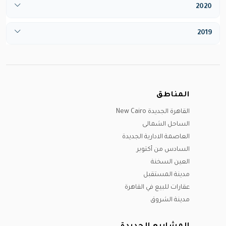
يونيو
2020
أبريل
مايو
أغسطس
يوليو
مايو
مارس
يونيو
2019
ديسيمبر
أغسطس
يونيو
مايو
يوليو
مارس
سبتمبر
يوليو
يونيو
أغسطس
يونيو
أكتوبر
أغسطس
يوليو
سبتمبر
يوليو
نوفمبر
سبتمبر
أغسطس
المناطق
أكتوبر
سبتمبر
ديسيمبر
أكتوبر
سبتمبر
القاهرة الجديدة New Cairo
نوفمبر
أكتوبر
نوفمبر
الساحل الشمالى
ديسيمبر
ديسيمبر
نوفمبر
العاصمة الادارية الجديدة
ديسيمبر
السادس من أكتوبر
العين السخنة
مدينة المستقبل
عقارات للبيع في القاهرة
مدينة الشروق