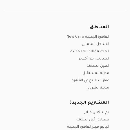
يوليو
مارس
سبتمبر
يوليو
يونيو
أغسطس
يونيو
أكتوبر
أغسطس
يوليو
سبتمبر
يوليو
نوفمبر
سبتمبر
أغسطس
المناطق
أكتوبر
سبتمبر
ديسيمبر
أكتوبر
سبتمبر
القاهرة الجديدة New Cairo
نوفمبر
أكتوبر
نوفمبر
الساحل الشمالى
ديسيمبر
ديسيمبر
نوفمبر
العاصمة الادارية الجديدة
ديسيمبر
السادس من أكتوبر
العين السخنة
مدينة المستقبل
عقارات للبيع في القاهرة
مدينة الشروق
المشاريع الجديدة
يم لينكس فيلاز
سعادة رأس الحكمة
الباتيو هيلز القاهرة الجديدة