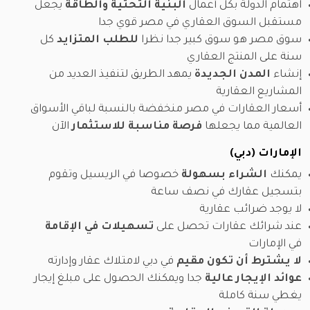
اهتمام الدولة بكل أعمال
البنية التحتية والطاقة
يجعل
مستقبل السوق العقاري في مصر قوي جدا
سوق مصر هو سوق كبير جدا نظرا
للطلب المتزايد
كل
سنة على المنتج العقاري
إنشاء
المدن الجديدة
يمهد الطريق لتنفيذ العديد من
المشاريع العقارية
أسعار العقارات في مصر منخفضة بالنسبة لباقي الأسواق
العالمية مما يجعلها
فرصة مناسبة للاستثمار
الآن
الإمارات (دبي)
يمكنك
الشراء بسهولة
خصوصا في الريسيل وتقوم
بتسجيل عقارك في نصف ساعة
لا يوجد ضرائب عقارية
عند شرائك عقارات تحصل على
تسهيلات في الإقامة
في الإمارات
لا يشترط أن تكون مقيم
في دبي لامتلاك عقار وإدارته
عوائد الإيجار عالية
جدا ويمكنك الحصول على مبلغ إيجار
يغطي سنة كاملة