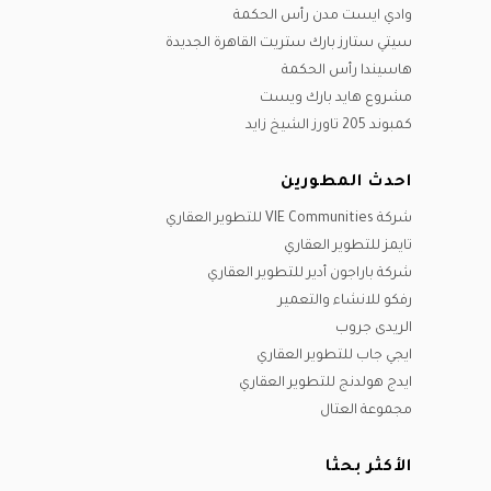
وادي ايست مدن رأس الحكمة
سيتي ستارز بارك ستريت القاهرة الجديدة
هاسيندا رأس الحكمة
مشروع هايد بارك ويست
كمبوند 205 تاورز الشيخ زايد
احدث المطورين
شركة VIE Communities للتطوير العقاري
تايمز للتطوير العقاري
شركة باراجون أدير للتطوير العقاري
رفكو للانشاء والتعمير
الريدى جروب
ايجي جاب للتطوير العقاري
ايدج هولدنج للتطوير العقاري
مجموعة العتال
الأكثر بحثا