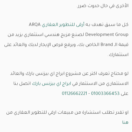
الأخرى في حال حدوث ضرر.
كـل ما سبـق تهدف بـه
أرقى للتطوير العقاري
ARQA
Development Group لصنـع مزيج هندسي استثماري يزيد من
قيمة الـ Brand الخاص بك، ويرفع فرص الإيجار لديك والعائد على
استثمارك.
لو محتاج تعرف اكتر عن مشروع ابراج اي بيزنس بارك والعائد
الاستثماري من الاستثمار في
ابراج اي بيزنس بارك
اتصل بنا
على
01003366453
-
01126662221
او تقدر تطلب استشارة من مبيعات ارقي للتطوير العقاري من
هنا