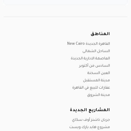
أغسطس
يونيو
مايو
يوليو
مارس
سبتمبر
يوليو
يونيو
أغسطس
يونيو
أكتوبر
أغسطس
يوليو
سبتمبر
يوليو
نوفمبر
سبتمبر
أغسطس
المناطق
أكتوبر
سبتمبر
ديسيمبر
أكتوبر
سبتمبر
القاهرة الجديدة New Cairo
نوفمبر
أكتوبر
نوفمبر
الساحل الشمالى
ديسيمبر
ديسيمبر
نوفمبر
العاصمة الادارية الجديدة
ديسيمبر
السادس من أكتوبر
العين السخنة
مدينة المستقبل
عقارات للبيع في القاهرة
مدينة الشروق
المشاريع الجديدة
جريان ناشنز أوف سكاي
مشروع هايد بارك ويست