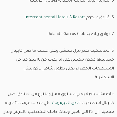
5: مدارس دولية مدرسة انجليزية والاخري فرنسية
6: فنادق ٥ نجوم
Intercontinental Hotels & Resort
7: نوادي رياضية Roland - Garros Club
8: لاند سكيب تقدر تنزل تتمشي وعلي حسب ما صن كابيتال
حسابيتها ممكن تتمشي علي ما يقرب من ١٤ كيلو متر في
المسطحات الخضراء يعني بطول شاطىء كورنيش
الاسكندرية.
عاصمة سياحية يعني مستوي مميز ومتنوع من الفنادق، صن
كابيتال استقطبت
فندق الفيرمونت
علي عدد ٥٠٠ غرفة، ٢٥٠ غرفة
فندقية ، ال ٢٥٠ اللي باقين وحدات كاملة التشطيب بالفرش وتدار