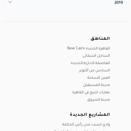
يونيو
2019
ديسيمبر
أغسطس
يونيو
مايو
يوليو
مارس
سبتمبر
يوليو
يونيو
أغسطس
يونيو
أكتوبر
أغسطس
يوليو
سبتمبر
يوليو
نوفمبر
سبتمبر
أغسطس
المناطق
أكتوبر
سبتمبر
ديسيمبر
أكتوبر
سبتمبر
القاهرة الجديدة New Cairo
نوفمبر
أكتوبر
نوفمبر
الساحل الشمالى
ديسيمبر
ديسيمبر
نوفمبر
العاصمة الادارية الجديدة
ديسيمبر
السادس من أكتوبر
العين السخنة
مدينة المستقبل
عقارات للبيع في القاهرة
مدينة الشروق
المشاريع الجديدة
وادي ايست مدن رأس الحكمة