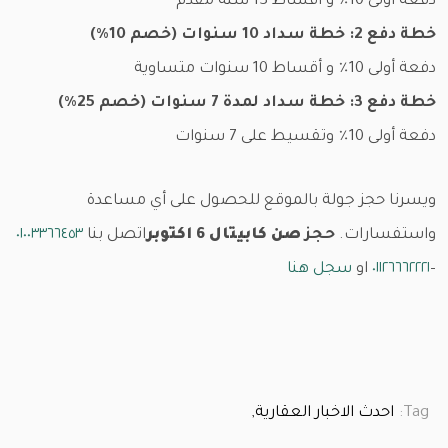
دفعة أولى 10٪ و أقساط 13 سنة مقدم
خطة دفع 2: خطة سداد 10 سنوات (خصم 10٪)
دفعة أولى 10٪ و أقساط 10 سنوات متساوية
خطة دفع 3: خطة سداد لمدة 7 سنوات (خصم 25٪)
دفعة أولى 10٪ وتقسيط على 7 سنوات
ويسرنا حجز جولة بالموقع للحصول على أي مساعدة
واستفسارات.
حجز
صن كابيتال 6 اكتوبر
اتصل بنا
٠١٠٠٣٣٦٦٤٥٣
–
٠١١٢٦٦٦٢٢٢١
او
سجل هنا
Tag:
احدث الاخبار العقارية,