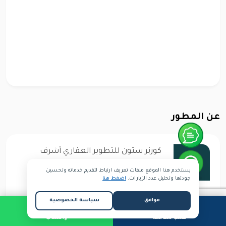
عن المطور
كورنر ستون للتطوير العقاري أشرف
بولس هو المؤسس المشارك والرئيس
يستخدم هذا الموقع ملفات تعريف ارتباط لتقديم خدماته وتحسين
جودتها وتحليل عدد الزيارات.
اضغط هنا
التنفيذي بالإنابة لتطورات كورنرستون.
مع ما يزيد عن 30 عامًا من الخبرة ، فقد
موافق
سياسة الخصوصية
قام بإثراء قطاع التطوير والتنمية
طلب مكالمة
واتساب