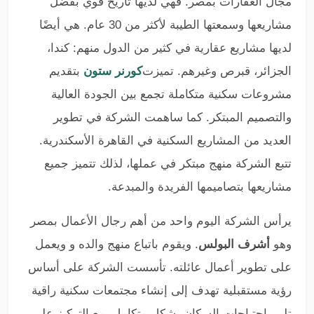
مجال العقارات بمصر. فهي لديها تاريخ قوي بفضل
مشاريعها وسمعتها الطيبة لأكثر من 30 عام. هي أيضًا
لديها مشاريع عقارية في كثير من الدول منهم: كندا،
الجزائر، قبرص وغيرهم. تميزت
كورنر ستون
بتقديم
مشروعات سكنية متكاملة تجمع بين الجودة العالية
والتصميم المبتكر. كما ساهمت الشركة في تطوير
العديد من المشاريع السكنية في القاهرة الأسكندرية.
تتبع الشركة منهج مبتكر في عملها، لذلك تتميز جميع
مشاريعها بتصاميمها الفريدة والمبدعة.
يرأس الشركة اليوم واحد من أهم رجال الأعمال بمصر
وهو
أشرف البولس
. ويقوم باتباع منهج والده و ويعمل
على تطوير أعمال عائلته. تأسست الشركة على أساس
رؤية مستقبلية تهدف إلى إنشاء مجتمعات سكنية راقية
تلبي احتياجات السكان بشكل متكامل، مع التركيز على