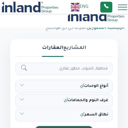
ENG
الرئيسية
/
المطورين
/
شركة جي دي هولدينج
المشاريع
العقارات
أنواع الوحدات
أي
غرف النوم والحمامات
أي
نطاق السعر
أي