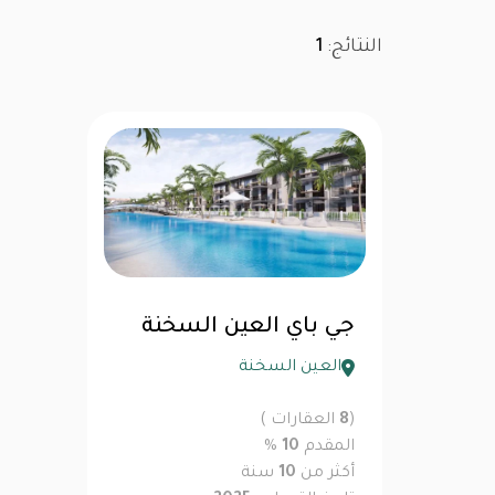
النتائج:
1
جي باي العين السخنة
العين السخنة
(
8
العقارات )
المقدم
10
%
أكثر من
10
سنة