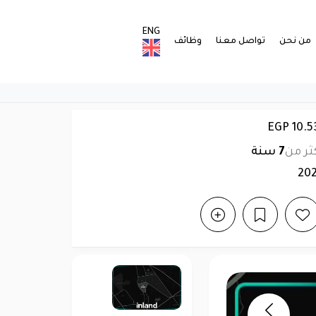
ENG
من نحن
تواصل معنا
وظائف
ثر من
7
سنة
20