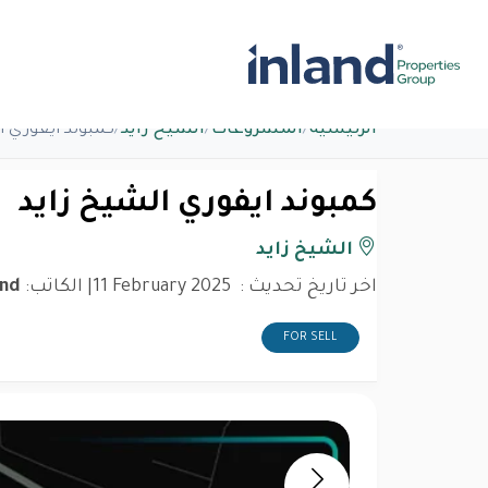
الرئيسية
/
المشروعات
/
الشيخ زايد
/
كمبوند ايفوري ا
كمبوند ايفوري الشيخ زايد
الشيخ زايد
اخر تاريخ تحديث :
11 February 2025
| الكاتب:
and
FOR SELL