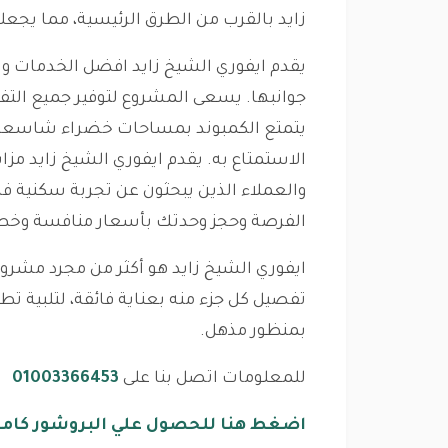
زايد بالقرب من الطرق الرئيسية، مما يجعله 
يقدم ايفوري الشيخ زايد افضل الخدمات وال
جوانبها. يسعى المشروع لتوفير جميع التفا
يتمتع الكمبوند بمساحات خضراء شاسعة 
الاستمتاع به. يقدم ايفوري الشيخ زايد مزاي
والعملاء الذين يبحثون عن تجربة سكنية فر
الفرصة وحجز وحدتك بأسعار منافسة وخط
ايفوري الشيخ زايد هو أكثر من مجرد مشروع ع
تفصيل كل جزء منه بعناية فائقة، لتلبية ت
بمنظور مذهل.
للمعلومات اتصل بنا على
01003366453
اضغط هنا للحصول علي البروشور كام