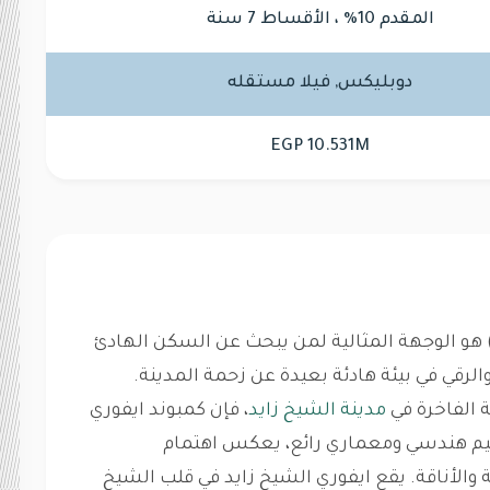
المقدم 10% ، الأقساط 7 سنة
دوبليكس, فيلا مستقله
EGP 10.531M
يفوري الشيخ زايد - (Ivoire Shiekh Zayed) هو الوجهة المثالية لمن يبحث عن السكن الهادئ
الرقي في بيئة هادئة بعيدة عن زحمة المدينة.
 الفاخرة في
مدينة الشيخ زايد
، فإن كمبوند ايفوري
صميم هندسي ومعماري رائع، يعكس اهتمام
ة والأناقة. يقع ايفوري الشيخ زايد في قلب الشيخ