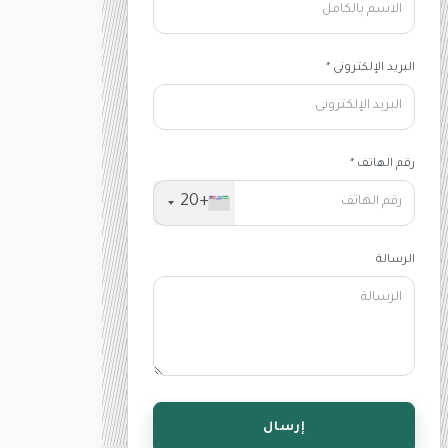
البريد الإلكترونى *
رقم الهاتف *
+20
الرسالة
إرسال