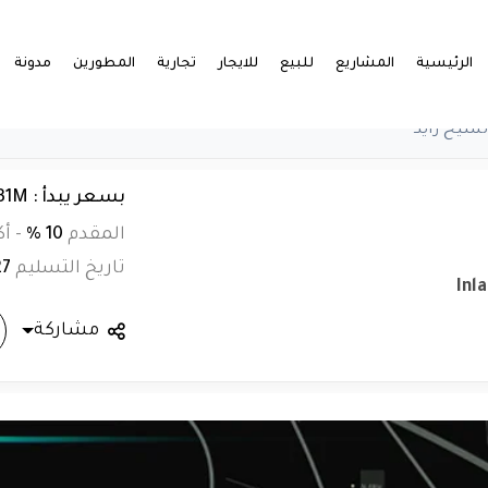
الرئيسية
المشاريع
للبيع
للايجار
تجارية
المطورين
مدونة
لشيخ زايد
بسعر يبدأ : EGP 10.531M
المقدم
10 %
-
أك
تاريخ التسليم
27
Inl
مشاركة