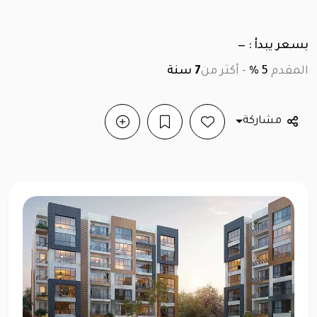
بسعر يبدأ : —
المقدم
5 %
-
أكثر من
7
سنة
مشاركة