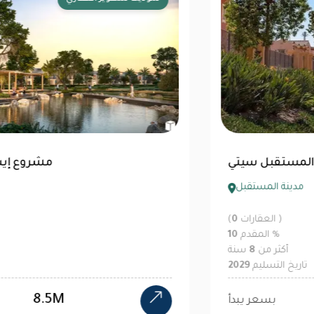
كمبوند ميفيدا جاردنز المستقبل سيتي
مدينة المستقبل
العقارات )
0
(
%
المقدم
10
أكثر من
8
سنة
تاريخ التسليم
2029
9.6M EGP
بسعر يبدأ