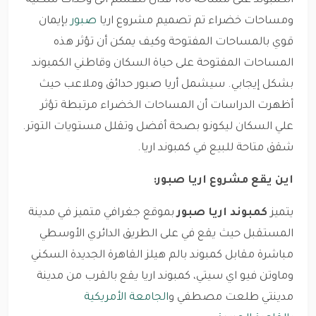
الكمبوند على مساحة 108 فدان تنقسم الى وحدات سكنية
ومساحات خضراء تم تصميم مشروع اريا
صبور
بإيمان
قوي بالمساحات المفتوحة وكيف يمكن أن تؤثر هذه
المساحات المفتوحة على حياة السكان وقاطني الكمبوند
بشكل إيجابي. سيشمل أريا صبور حدائق وملاعب حيث
أظهرت الدراسات أن المساحات الخضراء مرتبطة تؤثر
علي السكان ليكونو بصحة أفضل وتقلل مستويات التوتر.
شقق متاحة للبيع في كمبوند اريا.
اين يقع مشروع اريا صبور:
يتميز
كمبوند اريا صبور
بموقع جغرافي متميز في مدينة
المستقبل حيث يقع في على الطريق الدائري الأوسطي
مباشرة مقابل كمبوند بالم هيلز القاهرة الجديدة السكني
وماوتن فيو اي سيتي، كمبوند اريا يقع بالقرب من مدينة
مدينتي طلعت مصطفي و
الجامعة الأمريكية