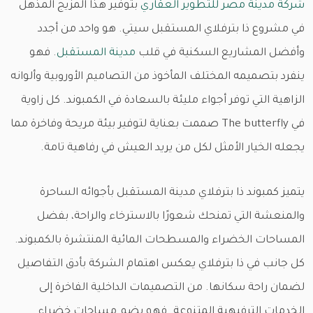
شركة مدينة مصر للتطوير العقاري
بتوفير هذا المزيج المذهل
في مشروع ذا بترفلاي المستقبل سيتي. هو واحد من أجدد
وأفضل المشاريع السكنية في قلب
مدينة المستقبل
. فهو
ينفرد بتصميمه المختلف المأخوذ من التصاميم الأوروبية وألوانه
الزاهية التي توفر أجواء مليئة بالسعادة في الكمبوند. كل زاوية
في The butterfly صممت بعناية لتوفير بيئة مريحة وفاخرة مما
يجعله الخيار الأمثل لكل من يريد العيش في رفاهية تامة.
يتميز كمبوند ذا بترفلاي مدينة المستقبل بأجوائه الساحرة
والمنعشة التي تمنحك شعورًا بالاسترخاء والراحة، بفضل
المساحات الخضراء والمسطحات المائية المنتشرة بالكمبوند.
كل جانب في ذا بترفلاي يعكس اهتمام الشركة بأدق التفاصيل
لضمان راحة سكانها. من التصميمات الداخلية الفاخرة إلى
الخدمات الترفيهية المتنوعة. فهو يضم مساحات خضراء