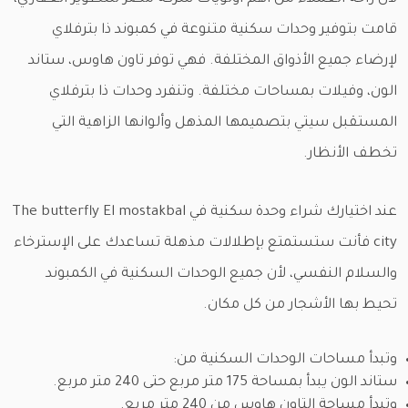
قامت بتوفير وحدات سكنية متنوعة في كمبوند ذا بترفلاي
لإرضاء جميع الأذواق المختلفة. فهي توفر تاون هاوس، ستاند
الون، وفيلات بمساحات مختلفة. وتنفرد وحدات ذا بترفلاي
المستقبل سيتي بتصميمها المذهل وألوانها الزاهية التي
تخطف الأنظار.
عند اختيارك شراء وحدة سكنية في The butterfly El mostakbal
city فأنت ستستمتع بإطلالات مذهلة تساعدك على الإسترخاء
والسلام النفسي، لأن جميع الوحدات السكنية في الكمبوند
تحيط بها الأشجار من كل مكان.
وتبدأ مساحات الوحدات السكنية من:
ستاند الون يبدأ بمساحة 175 متر مربع حتى 240 متر مربع.
وتبدأ مساحة التاون هاوس من 240 متر مربع.