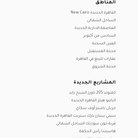
أغسطس
المناطق
أكتوبر
سبتمبر
ديسيمبر
أكتوبر
سبتمبر
القاهرة الجديدة New Cairo
نوفمبر
أكتوبر
نوفمبر
الساحل الشمالى
ديسيمبر
ديسيمبر
نوفمبر
العاصمة الادارية الجديدة
ديسيمبر
السادس من أكتوبر
العين السخنة
مدينة المستقبل
عقارات للبيع في القاهرة
مدينة الشروق
المشاريع الجديدة
كمبوند 205 تاورز الشيخ زايد
الباتيو هيلز القاهرة الجديدة
جريان ناشنز أوف سكاي
سيتي ستارز بارك ستريت القاهرة الجديدة
قرية جون سوديك الساحل الشمالي
هاسيندا رأس الحكمة