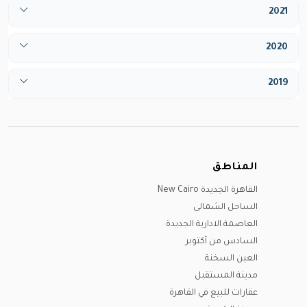
فبراير
2021
مارس
مايو
مارس
أبريل
يوليو
يونيو
2020
أبريل
مايو
أغسطس
يوليو
مايو
مارس
يونيو
2019
ديسيمبر
أغسطس
يونيو
مايو
يوليو
مارس
سبتمبر
يوليو
يونيو
أغسطس
يونيو
أكتوبر
أغسطس
يوليو
سبتمبر
يوليو
نوفمبر
سبتمبر
أغسطس
المناطق
أكتوبر
سبتمبر
ديسيمبر
أكتوبر
سبتمبر
القاهرة الجديدة New Cairo
نوفمبر
أكتوبر
نوفمبر
الساحل الشمالى
ديسيمبر
ديسيمبر
نوفمبر
العاصمة الادارية الجديدة
ديسيمبر
السادس من أكتوبر
العين السخنة
مدينة المستقبل
عقارات للبيع في القاهرة