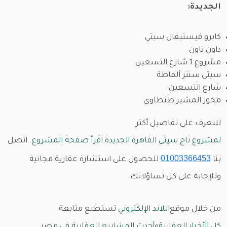
الجديدة:
كايرو فيستيفال سيتي
داون تاون
مشروع 1 شارع التسعين
سيتي سنتر ألماظة
شارع التسعين
محور المشير طنطاوي
للتعرف على تفاصيل أكثر
لمشروع تاج سيتي القاهرة الجديدة اقرأ صفحة المشروع
. اتصل
01003366453
بنا
للحصول على استشارة عقارية مجانية
وللإجابة على كل تساؤلاتك.
من خلال موقع
انلاند الإلكتروني
تستطيع متابعة
كل الأخبار العقارية
و
أحدث المشاريع العقارية
في
مصر
.