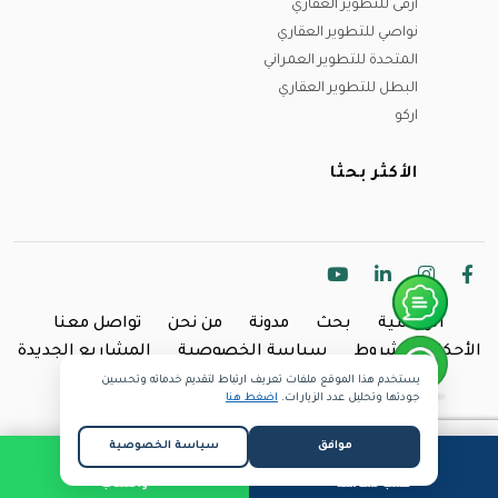
أرقى للتطوير العقاري
نواصي للتطوير العقاري
المتحدة للتطوير العمراني
البطل للتطوير العقاري
اركو
الأكثر بحثا
الرئيسية
بحث
مدونة
من نحن
تواصل معنا
الأحكام والشروط
سياسة الخصوصية
المشاريع الجديدة
يستخدم هذا الموقع ملفات تعريف ارتباط لتقديم خدماته وتحسين
Copyright @2024 Inland.
جودتها وتحليل عدد الزيارات.
اضغط هنا
موافق
سياسة الخصوصية
طلب مكالمة
واتساب