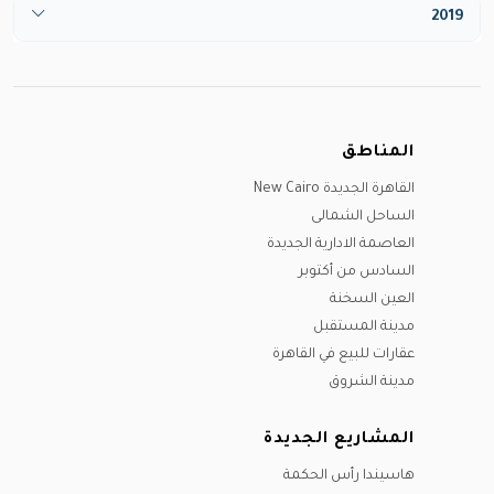
مارس
يونيو
2019
ديسيمبر
أغسطس
يونيو
مايو
يوليو
مارس
سبتمبر
يوليو
يونيو
أغسطس
يونيو
أكتوبر
أغسطس
يوليو
سبتمبر
يوليو
نوفمبر
سبتمبر
أغسطس
المناطق
أكتوبر
سبتمبر
ديسيمبر
أكتوبر
سبتمبر
القاهرة الجديدة New Cairo
نوفمبر
أكتوبر
نوفمبر
الساحل الشمالى
ديسيمبر
ديسيمبر
نوفمبر
العاصمة الادارية الجديدة
ديسيمبر
السادس من أكتوبر
العين السخنة
مدينة المستقبل
عقارات للبيع في القاهرة
مدينة الشروق
المشاريع الجديدة
هاسيندا رأس الحكمة