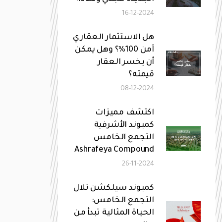
16-12-2024
هل الاستثمار العقاري
آمن 100%؟ وهل يمكن
أن يخسر العقار
قيمته؟
08-12-2024
اكتشف مميزات
كمبوند الأشرفية
التجمع الخامس
Ashrafeya Compound
26-11-2024
كمبوند سيلكشن تلال
التجمع الخامس:
الحياة المثالية تبدأ من