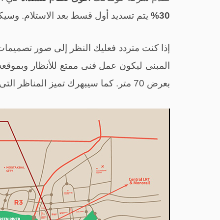
30%
يتم تسديد أول قسط بعد الاستلام. وسيكون الا
إذا كنت متردد فعليك النظر إلى صور تصميمات
المبنى ليكون عمل فنى
ممتع
للأنظار وبموقع
بعرض 70 متر. كما سيبهرك تميز المناظر التى يطل عليها مول كايو الداون تاون.