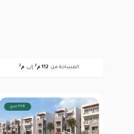
2
2
المساحة من:
112 م
إلى:
م
FOR للبيع