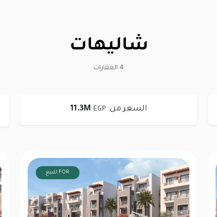
شاليهات
4 العقارات
السعر من:
11.3M
EGP
FOR للبيع