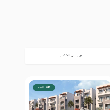
المميز
فرز:
FOR للبيع