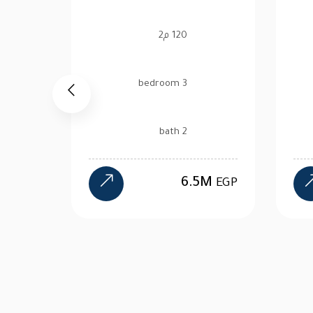
130 م2
3 bedroom
3 bath
5M
11.48M
EGP
EGP