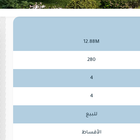
12.88M
280
4
4
للبيع
الأقساط