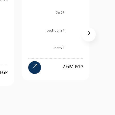
95 م2
2 bedroom
2 bath
15.3M
EGP
EGP