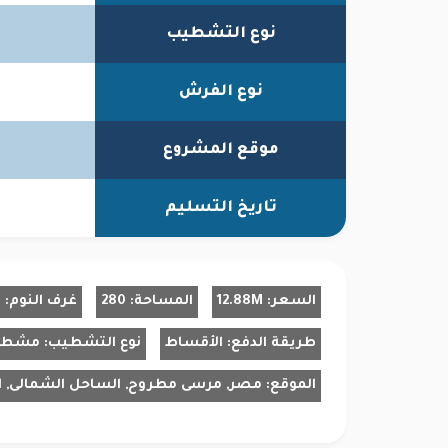
نوع التشطيب
نوع الفرش
موقع المشروع
تاريخ التسليم
السعر:
12.88M
المساحة:
280
غرف النوم:
4
طريقة الدفع:
الأقساط
نوع التشطيب:
مشط
الموقع:
مصر, مرسى مطروح, الساحل الشمالى, ا