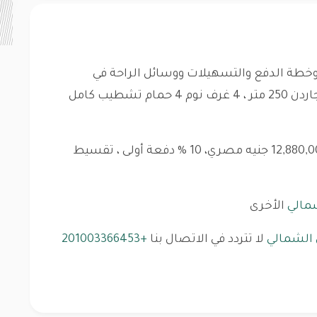
خطة الدفع والتسهيلات ووسائل الراحة في
فيلا للبيع 280 متر+جاردن 250 متر ، 4 غرف نوم 4 حمام تشطيب كامل
خطة الدفع: الأقساط، السعر الإجمالي: 12,880,000 جنيه مصري، 10 % دفعة أولى ، تقسيط
مالي
الأخرى
 الشمالي
لا تتردد في الاتصال بنا
+201003366453