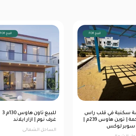
FOR للبيع
FOR للبيع
شاليه 76متر للبيع | الحق
فرصة سكنية في قلب را
ك في لا سيستا
ال
الترا سوبر لوكس
حل الشمالى