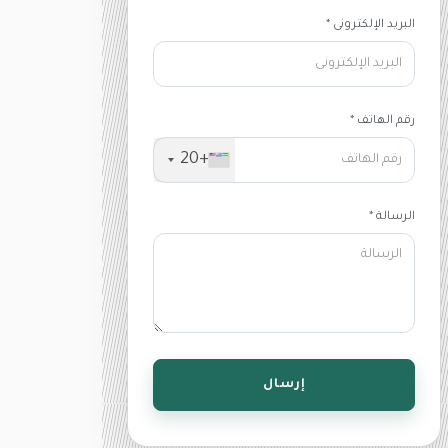
البريد الإلكترونى *
رقم الهاتف *
+20
الرسالة *
إرسال