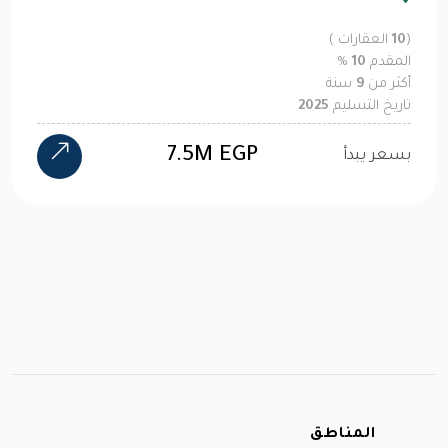
(
10
العقارات )
المقدم
10
%
أكثر من
9
سنة
تاريخ التسليم
2025
7.5M EGP
بسعر يبدأ
المناطق