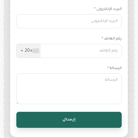
البريد الإلكترونى *
رقم الهاتف *
+20
الرسالة *
إرسال