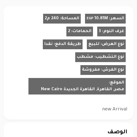
السعر:
10.81M
المساحة:
240 م2
EGP
غرف النوم:
3
الحمامات:
2
نوع العرض:
للبيع
طريقة الدفع:
نقدا
نوع التشطيب:
مشطب
نوع الفرش:
مفروشة
الموقع:
مصر, القاهرة, القاهرة الجديدة New Cairo
new Arrival
الوصف