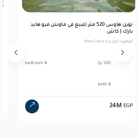
توين هاوس 520 متر للبيع في ماونتن فيو هايد
بارك | كاش
القاهرة الجديدة New Cairo
520 م2
4 bedroom
4 bath
24M
EGP