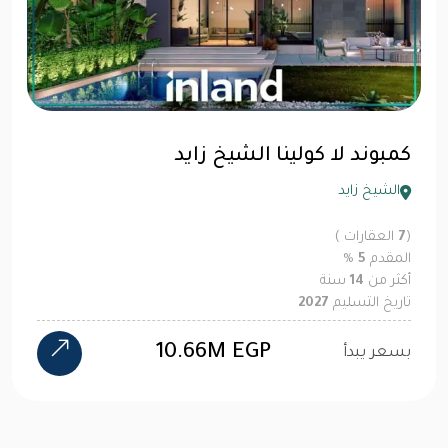
كمبوند لا كولينا الشيخ زايد
الشيخ زايد
(
7
العقارات )
المقدم
5
%
أكثر من
14
سنة
تاريخ التسليم
2027
10.66M EGP
بسعر يبدأ