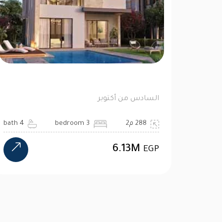
السادس من أكتوبر
288 م2
3 bedroom
4 bath
6.13M
EGP