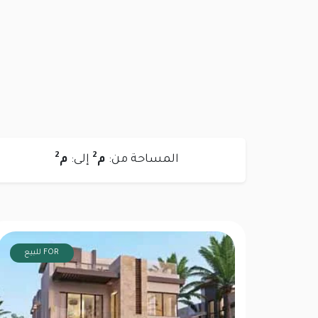
2
2
المساحة من:
م
إلى:
م
FOR للبيع